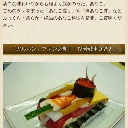
淡白な味わいながらも程よく脂がのった、あなご。
甘めのタレを塗った「あなご握り」や「煮あなご丼」など
ふっくら・柔らか・絶品のあなご料理を是非、ご賞味くだ
さい。
「ガルパン」ファン必見！！Ⅳ号戦車D型？！