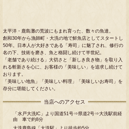
太平洋・鹿島灘の荒波にもまれ育った、数々の魚達。
創和30年から漁師町・大洗の地で鮮魚店としてスタートし
50年。日本人が大好きである「寿司」に魅了され、修行の
名の下、技術を磨き、魚と格闘し続けて半世紀。
「老舗であり続ける」大切さと「新しき良き物」を取り入
れる斬新さを心に、お客様の「美味しい」を追求し続けて
おります。
「美味しい地魚」「美味しい料理」「美味しいお寿司」を
存分に堪能してください。
当店へのアクセス
「水戸大洗IC」より国道51号⇒県道2号⇒大洗駅前経
由 車で約8分
大洗鹿島線「大洗駅」より徒歩約5分