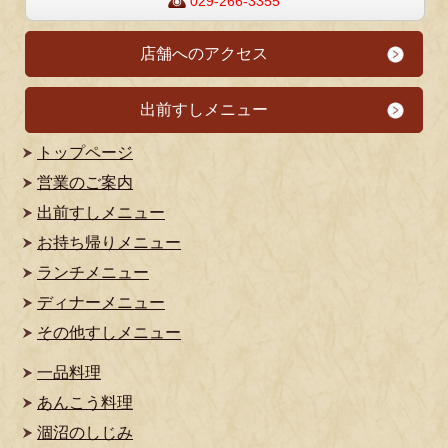
029-266-3355
店舗へのアクセス
出前すしメニュー
トップページ
営業のご案内
出前すしメニュー
お持ち帰りメニュー
ランチメニュー
ディナーメニュー
その他すしメニュー
一品料理
あんこう料理
涸沼のしじみ